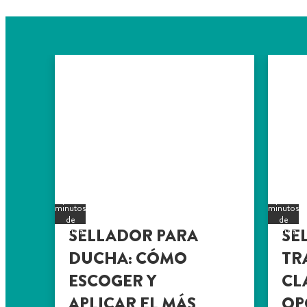
6
5
minutos
minutos
de
de
SELLADOR PARA
SE
lectura
lectura
DUCHA: CÓMO
TR
ESCOGER Y
CL
APLICAR EL MÁS
OP