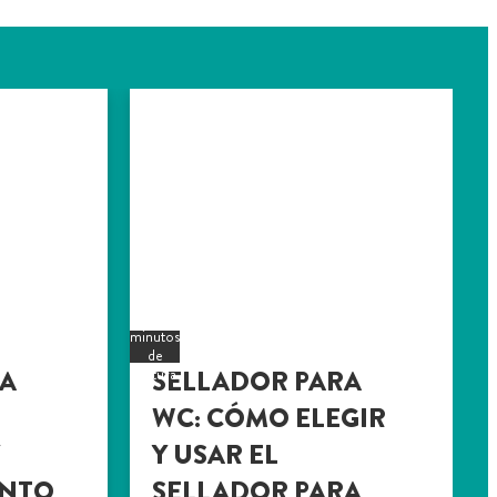
5
minutos
de
RA
SELLADOR PARA
lectura
WC: CÓMO ELEGIR
Y
Y USAR EL
ENTO
SELLADOR PARA